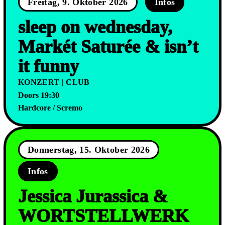
Freitag, 9. Oktober 2026
Infos
sleep on wednesday,
Markét Saturée & isn’t
it funny
KONZERT | CLUB
Doors 19:30
Hardcore / Scremo
Donnerstag, 15. Oktober 2026
Infos
Jessica Jurassica &
WORTSTELLWERK