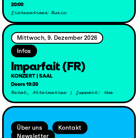
20:00
Sixteentimes Music
Mittwoch, 9. Dezember 2026
Infos
Imparfait (FR)
KONZERT | SAAL
Doors 19:30
Metal, Alternative | Support: tba
Über uns
Kontakt
Newsletter