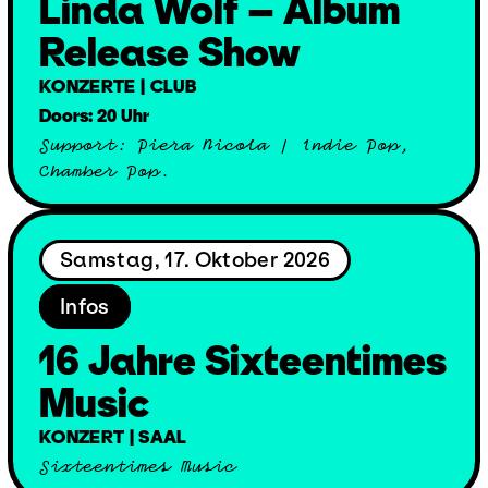
Linda Wolf – Album
Release Show
KONZERTE | CLUB
Doors: 20 Uhr
Support: Piera Nicola | Indie Pop,
Chamber Pop.
Samstag, 17. Oktober 2026
Infos
16 Jahre Sixteentimes
Music
KONZERT | SAAL
Sixteentimes Music