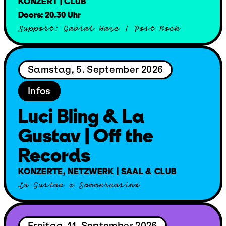
KONZERT | CLUB
Doors: 20.30 Uhr
Support: Gavial Haze | Post Rock
Samstag, 5. September 2026
Infos
Luci Bling & La
Gustav | Off the
Records
KONZERTE, NETZWERK | SAAL & CLUB
La Gustav x Sommercasino
Freitag, 11. September 2026