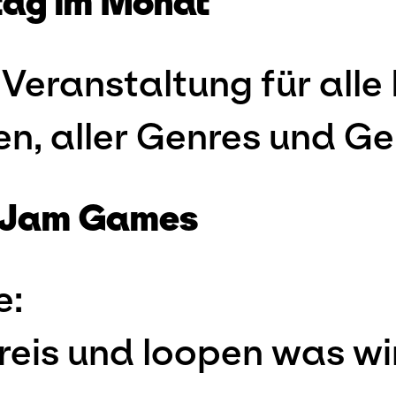
tag im Monat
e Veranstaltung für all
n, aller Genres und Ge
0 Jam Games
e:
Kreis und loopen was wi