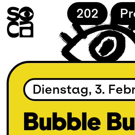
Skip
202
P
to
content
Dienstag, 3. Feb
Bubble Bu