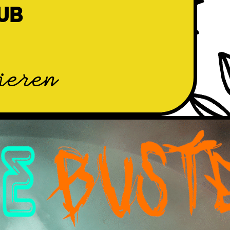
UB
ieren