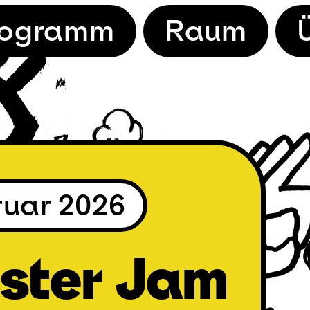
rogramm
Raum
ruar 2026
ster Jam