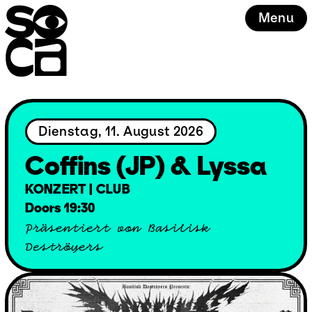
Skip
Menu
to
content
Dienstag, 11. August 2026
Coffins (JP) & Lyssa
KONZERT | CLUB
Doors 19:30
Präsentiert von Basilisk
Deströyers