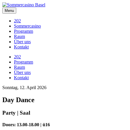
Skip
to
Menu
content
202
Sommercasino
Programm
Raum
Über uns
Kontakt
202
Programm
Raum
Über uns
Kontakt
Sonntag, 12. April 2026
Day Dance
Party | Saal
Doors: 13.00-18.00 | ü16