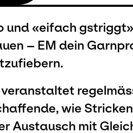
nd «eifach gstriggt» 
rauen – EM dein Garnp
zufiebern.
 veranstaltet regelmäs
chaffende, wie Stricke
er Austausch mit Gleic