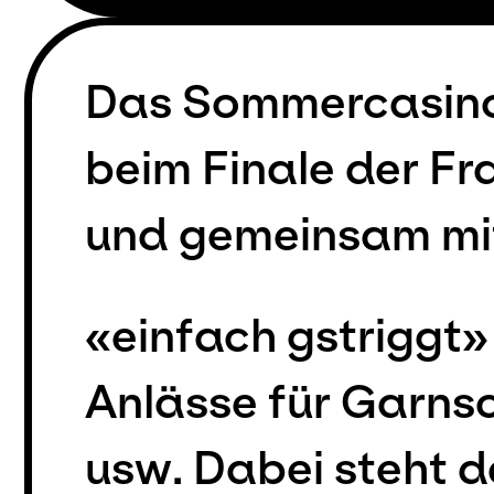
Das Sommercasino u
beim Finale der F
und gemeinsam mit
«einfach gstriggt»
Anlässe für Garns
usw. Dabei steht d