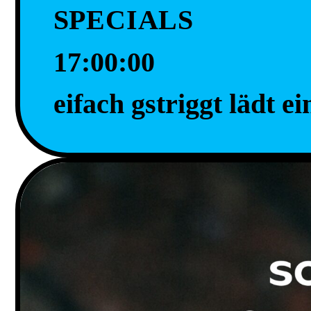
SPECIALS
17:00:00
eifach gstriggt lädt ei