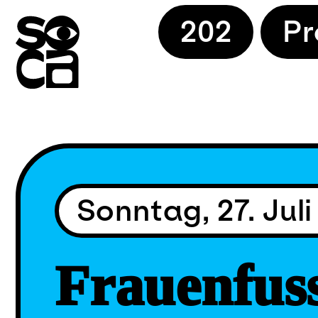
Skip
202
P
to
content
Sonntag, 27. Juli
Frauenfuss