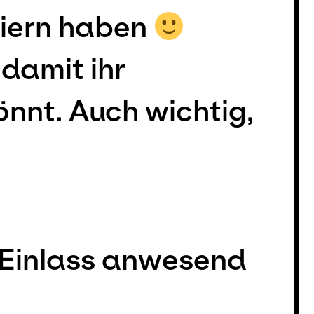
iern haben
 damit ihr
nnt. Auch wichtig,
e
m Einlass anwesend