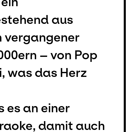
 ein
stehend aus
rn vergangener
000ern – von Pop
ei, was das Herz
 es an einer
raoke, damit auch