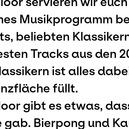
oor servieren wir euch
hes Musikprogramm be
ts, beliebten Klassike
esten Tracks aus den 2
assikern ist alles dab
zfläche füllt.
oor gibt es etwas, dass
 gab. Bierpong und Ka