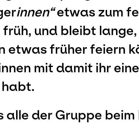
ger
innen“
etwas zum fe
früh, und bleibt lange,
etwas früher feiern kö
nnen mit damit ihr ein
 habt.
s alle der Gruppe bei