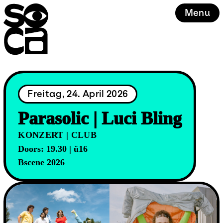
Skip
Menu
to
content
Freitag, 24. April 2026
Parasolic | Luci Bling
KONZERT | CLUB
Doors: 19.30 | ü16
Bscene 2026