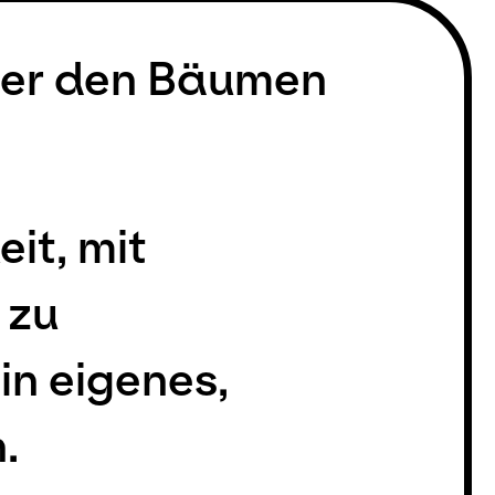
ter den Bäumen
it, mit
 zu
in eigenes,
.