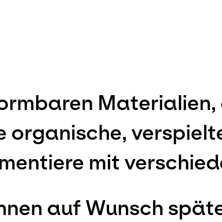
formbaren Materialien, d
e organische, verspielt
mentiere mit verschie
nen auf Wunsch später