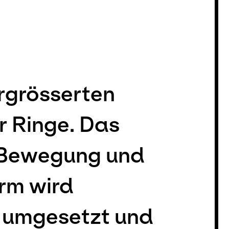
rgrösserten
r Ringe. Das
d Bewegung und
rm wird
l umgesetzt und