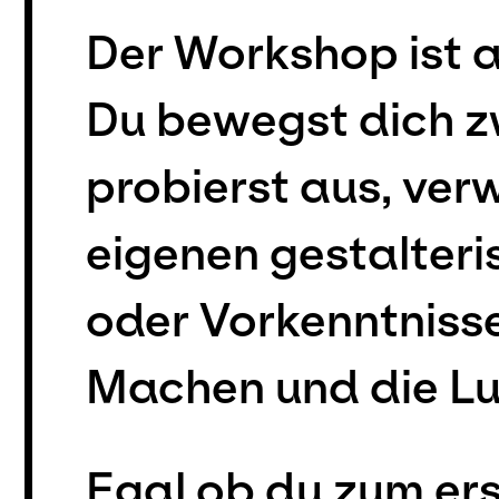
Der Workshop ist a
Du bewegst dich z
probierst aus, ver
eigenen gestalteri
oder Vorkenntniss
Machen und die Lus
Egal ob du zum er