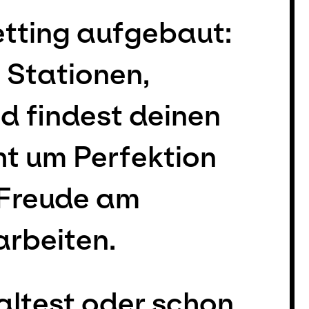
etting aufgebaut:
 Stationen,
nd findest deinen
ht um Perfektion
 Freude am
arbeiten.
altest oder schon