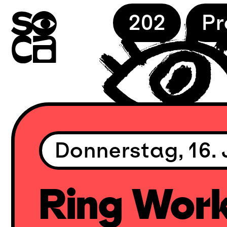
Skip
202
P
to
content
Donnerstag, 16. 
Ring Work