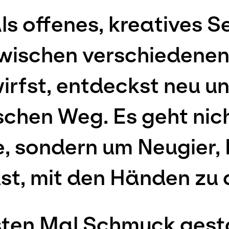
ls offenes, kreatives S
wischen verschiedenen
wirfst, entdeckst neu u
schen Weg. Es geht nic
e, sondern um Neugier,
t, mit den Händen zu 
sten Mal Schmuck gest