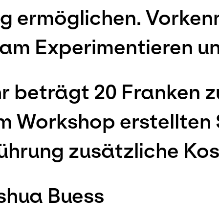
 ermöglichen. Vorkennt
e am Experimentieren u
 beträgt 20 Franken z
 im Workshop erstellte
führung zusätzliche Kos
oshua Buess