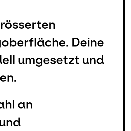
grösserten
oberfläche. Deine
dell umgesetzt und
en.
ahl an
 und