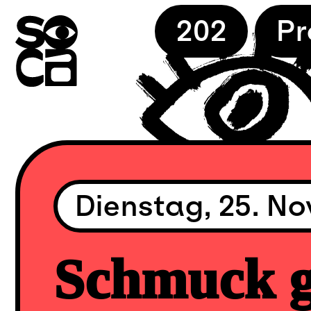
Skip
202
P
to
content
Dienstag, 25. N
Schmuck g