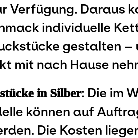
ur Verfügung. Daraus k
mack individuelle Ket
ckstücke gestalten – 
ekt mit nach Hause neh
: Die im
tücke in Silber
lle können auf Auftrag
rden. Die Kosten liegen