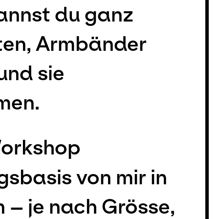
annst du ganz
ten, Armbänder
und sie
men.
 Workshop
sbasis von mir in
 – je nach Grösse,