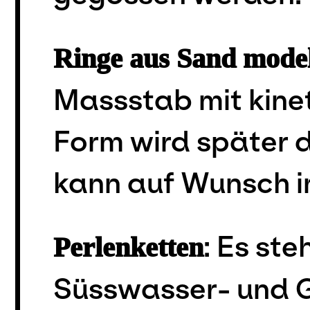
Ringe aus Sand model
Massstab mit kine
Form wird später d
kann auf Wunsch i
: Es ste
Perlenketten
Süsswasser- und G